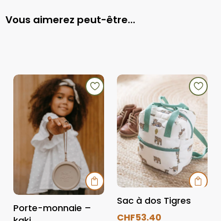
Vous aimerez peut-être…


Sac à dos Tigres
Porte-monnaie –
CHF
53.40
kaki