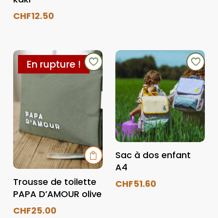
CHF
12.50
En rupture !
Sac à dos enfant


A4
Trousse de toilette
CHF
51.60
PAPA D’AMOUR olive
CHF
25.00