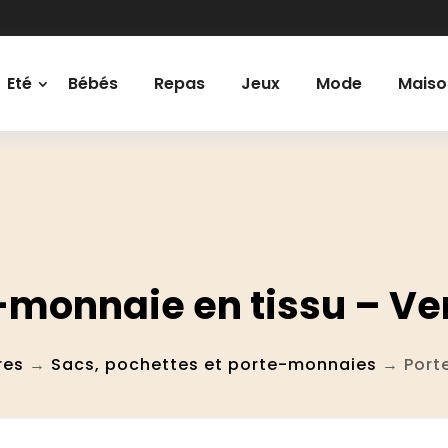
Eté
Bébés
Repas
Jeux
Mode
Maiso
-monnaie en tissu – Ver
res
→
Sacs, pochettes et porte-monnaies
→ Porte