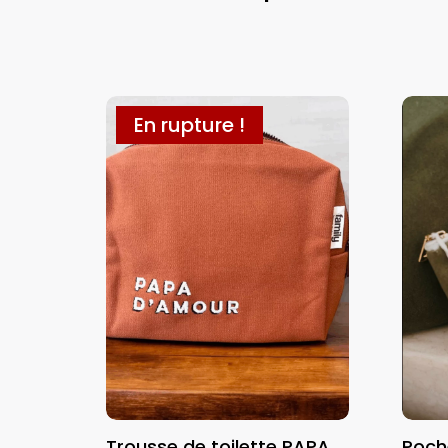
En rupture !
Trousse de toilette PAPA
Poch