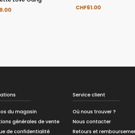
CHF
61.00
19.00
ations
Service client
pos du magasin
Où nous trouver ?
ions générales de vente
Nous contacter
que de confidentialité
Retours et rembourseme