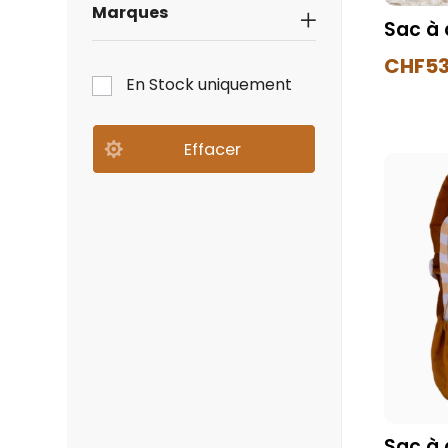
Marques
Sac à 
CHF
53
En Stock uniquement
Sac à 