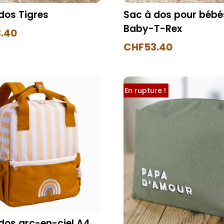
dos Tigres
Sac à dos pour bébé
Baby-T-Rex
.40
CHF
53.40
En rupture !
dos arc-en-ciel A4