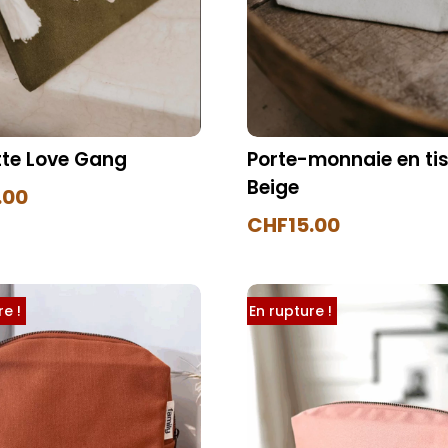
te Love Gang
Porte-monnaie en ti
Beige
.00
CHF
15.00
e !
En rupture !