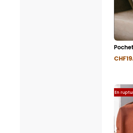
Pochet
CHF
19
En ruptur