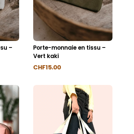
ssu –
Porte-monnaie en tissu –
Vert kaki
CHF
15.00