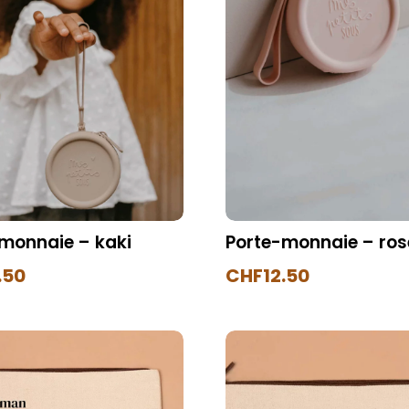
monnaie – kaki
Porte-monnaie – ros
.50
CHF
12.50