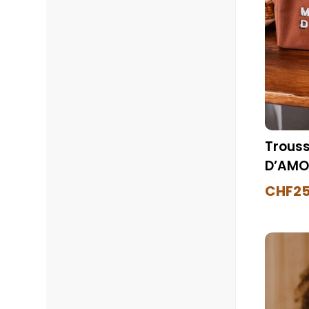
Trouss
D’AMO
CHF
25