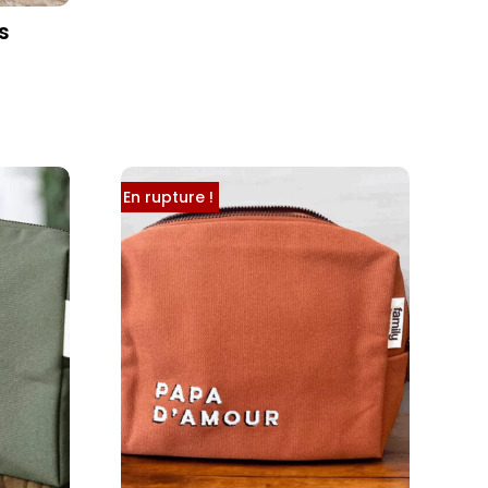
s
En rupture !