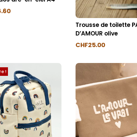
.60
Trousse de toilette 
D’AMOUR olive
CHF
25.00
e !