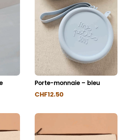
e
Porte-monnaie – bleu
CHF
12.50