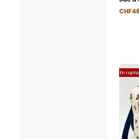
CHF
46
En ruptur