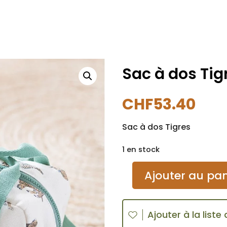
Sac à dos Tig
CHF
53.40
Sac à dos Tigres
1 en stock
quantité
A
Ajouter au pan
de
l
Sac
t
à
e
Ajouter à la liste
dos
r