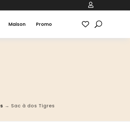

Maison
Promo
es
→ Sac à dos Tigres