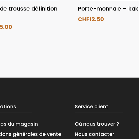
de trousse définition
Porte-monnaie – kak
CHF
12.50
15.00
ations
Service client
pos du magasin
Où nous trouver ?
ions générales de vente
Nous contacter