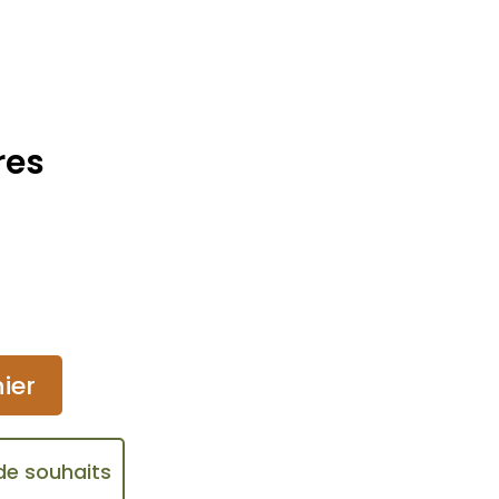
res
ier
 de souhaits