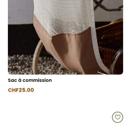
du
produit
Sac à commission
CHF
25.00