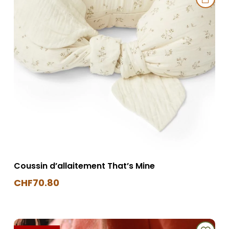
la
page
du
produit
Coussin d’allaitement That’s Mine
CHF
70.80