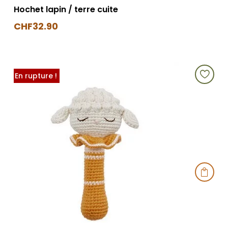
Hochet lapin / terre cuite
CHF
32.90
En rupture !
