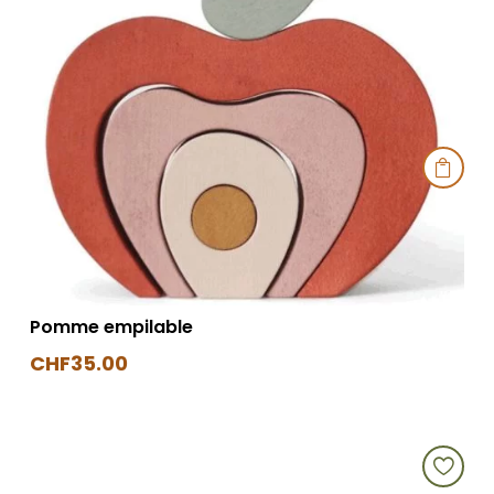

Pomme empilable
CHF
35.00