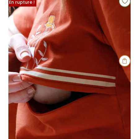
Promo !
En rupture !
