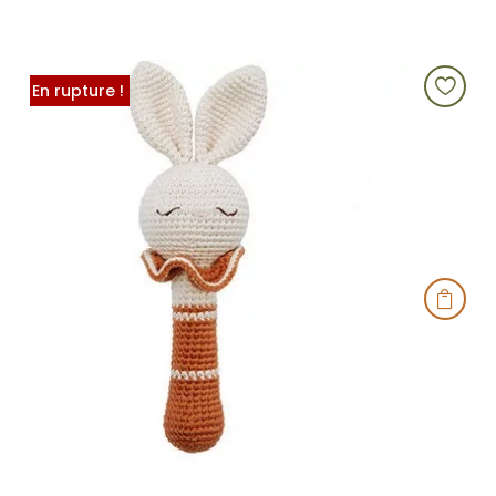
En rupture !
