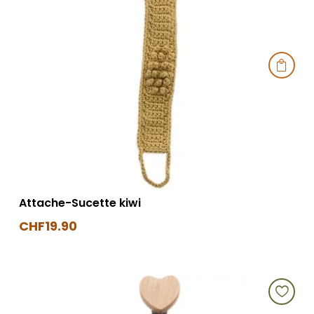

Attache-Sucette kiwi
CHF
19.90