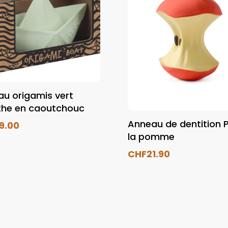
au origamis vert
he en caoutchouc
Anneau de dentition 
19.00
la pomme
CHF
21.90