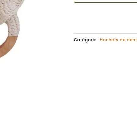
Agneau
n
a
t
i
Catégorie :
Hochets de dent
v
e
: