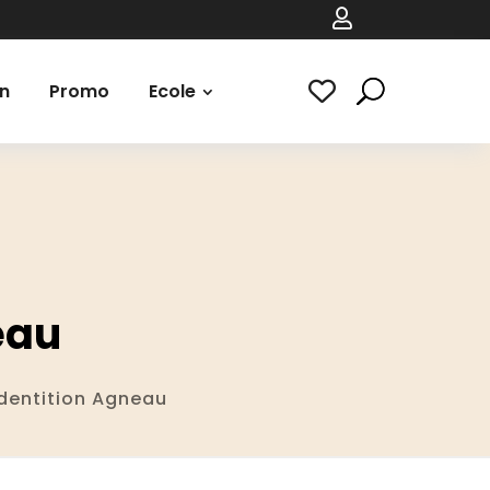

n
Promo
Ecole
eau
entition Agneau