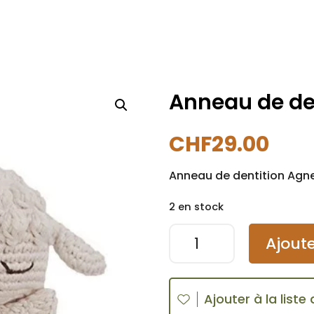
Anneau de de
CHF
29.00
Anneau de dentition Agn
2 en stock
quantité
A
Ajoute
de
l
Anneau
t
de
e
Ajouter à la liste
dentition
r