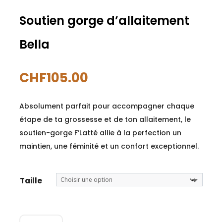
Soutien gorge d’allaitement
Bella
CHF
105.00
Absolument parfait pour accompagner chaque
étape de ta grossesse et de ton allaitement, le
soutien-gorge F’Latté allie à la perfection un
maintien, une féminité et un confort exceptionnel.
A
Taille
l
t
quantité
e