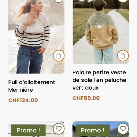


Polaire petite veste
de soleil en peluche
Pull d’allaitement
vert doux
Mèrinière
CHF
89.00
CHF
124.00
Ce
Ce
produit
produit
a
a
Promo !
Promo !
plusieurs
plusieurs