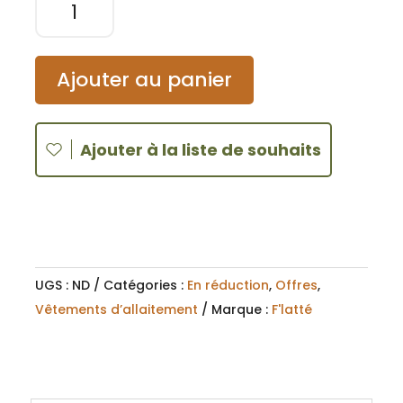
de
r
Soutien
n
gorge
a
Ajouter au panier
d'allaitement
t
Bella
i
v
Ajouter à la liste de souhaits
e
:
UGS :
ND
Catégories :
En réduction
,
Offres
,
Vêtements d’allaitement
Marque :
F'latté