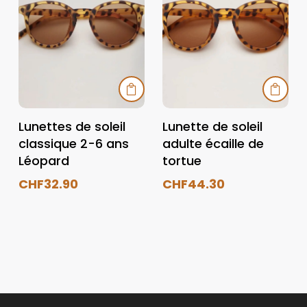


Lunettes de soleil
Lunette de soleil
classique 2-6 ans
adulte écaille de
Léopard
tortue
CHF
32.90
CHF
44.30