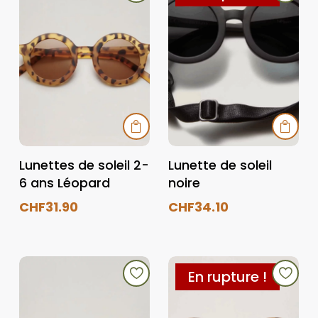


Lunettes de soleil 2-
Lunette de soleil
6 ans Léopard
noire
CHF
31.90
CHF
34.10
En rupture !