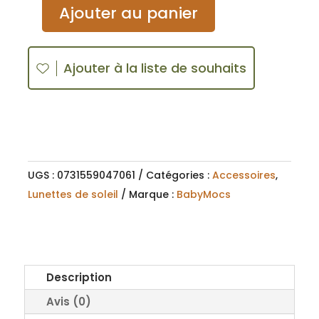
quantité
A
Ajouter au panier
de
l
Lunettes
t
de
e
Ajouter à la liste de souhaits
soleil
r
classique
n
2-
a
6
t
ans
i
Vert
UGS :
0731559047061
Catégories :
Accessoires
,
v
Oive
Lunettes de soleil
Marque :
BabyMocs
e
:
Description
Avis (0)