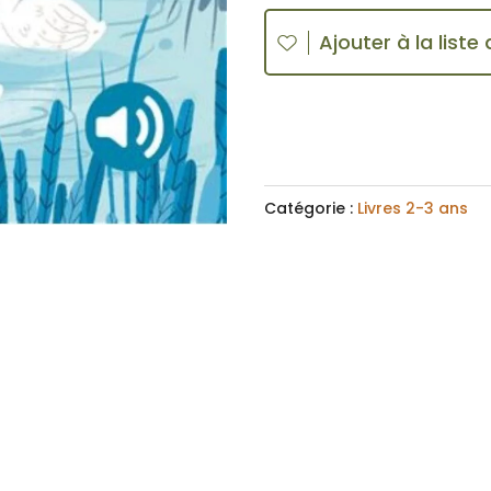
t
histoires
e
Ajouter à la liste
sonores
r
-
n
Les
a
papas
t
et
i
Catégorie :
Livres 2-3 ans
leurs
v
petits
e
: