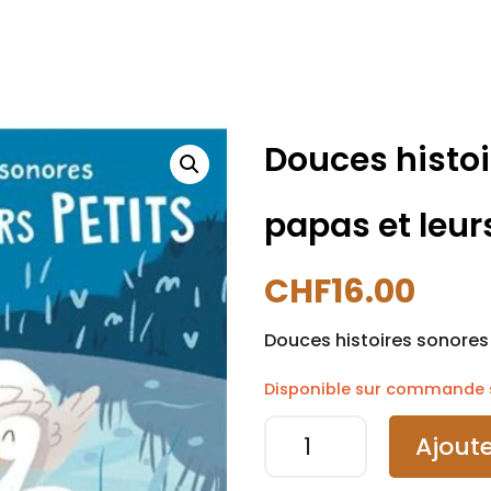
Douces histoi
papas et leurs
CHF
16.00
Douces histoires sonores 
Disponible sur commande s
quantité
A
Ajoute
de
l
Douces