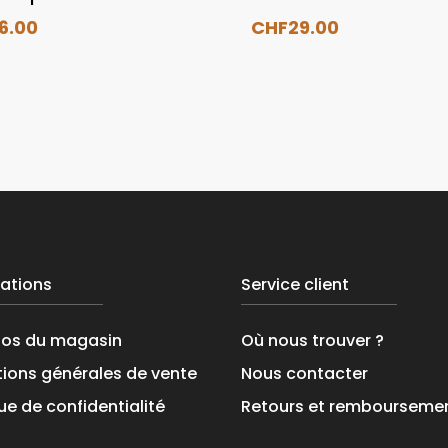
16.00
CHF
29.00
ations
Service client
pos du magasin
Où nous trouver ?
ions générales de vente
Nous contacter
que de confidentialité
Retours et rembourseme