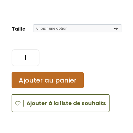
A
Taille
l
t
quantité
e
de
r
Bob
n
réversible
a
Ajouter au panier
/
t
Le
i
tour
v
Ajouter à la liste de souhaits
du
e
monde
: