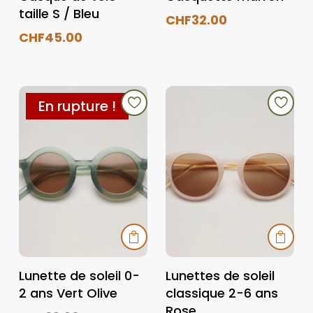
taille S / Bleu
CHF
32.00
CHF
45.00
En rupture !


Lunette de soleil 0-
Lunettes de soleil
2 ans Vert Olive
classique 2-6 ans
Rose