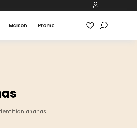

Maison
Promo
nas
entition ananas