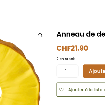
Anneau de de
CHF
21.90
2 en stock
quantité
A
Ajoute
de
l
Anneau
t
de
e
Ajouter à la liste
dentition
r
ananas
n