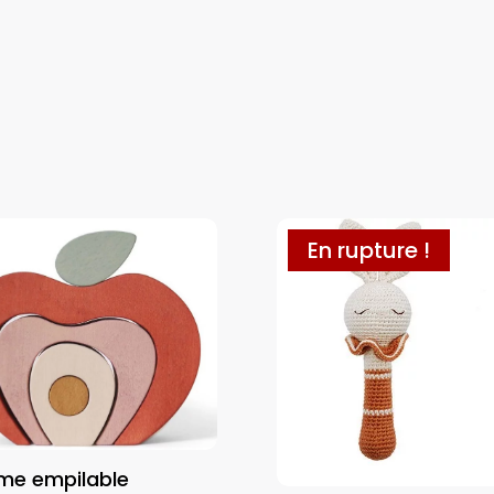
En rupture !
e empilable