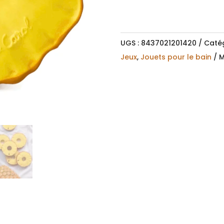
a
t
i
UGS :
8437021201420
Catég
v
Jeux
,
Jouets pour le bain
M
e
: