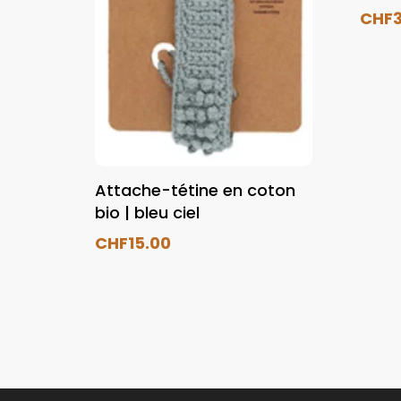
CHF
Attache-tétine en coton
bio | bleu ciel
CHF
15.00