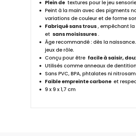
Plein de
textures pour le jeu sensori
Peint à la main avec des pigments na
variations de couleur et de forme s
Fabriqué sans trous
, empêchant la f
et
sans moisissures
.
Âge recommandé : dès la naissance. 
jeux de rôle.
Conçu pour être
facile à saisir, dou
Utilisés comme anneaux de dentition, 
Sans PVC, BPA, phtalates ni nitrosam
Faible empreinte carbone
et respec
9 x 9 x 1,7 cm