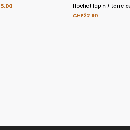
Hochet lapin / terre c
35.00
CHF
32.90