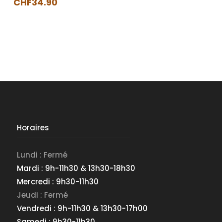
CHF
34.90
Ce
produit
a
plusieurs
variations.
Les
options
peuvent
être
Horaires
choisies
sur
Lundi : Fermé
la
Mardi : 9h-11h30 & 13h30-18h30
page
Mercredi : 9h30-11h30
du
produit
Jeudi : Fermé
Vendredi : 9h-11h30 & 13h30-17h00
Samedi : 9h30-11h30