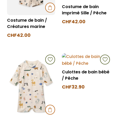
Costume de bain


imprimé Sille / Pêche
Costume de bain /
CHF
42.00
Créatures marine
Ce
CHF
42.00
produit
Ce
a
produit
plusieurs
a
variations.
plusieurs
Les
variations.
options
Culottes de bain bébé
Les
peuvent
/ Pêche
options
être
CHF
32.90
peuvent
choisies
Ce
être
sur
produit
choisies
la
a
sur
page


plusieurs
la
du